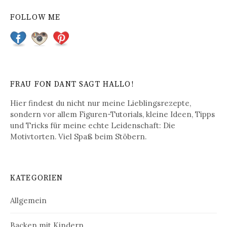
t
FOLLOW ME
r
a
g
s
FRAU FON DANT SAGT HALLO!
-
Hier findest du nicht nur meine Lieblingsrezepte,
N
sondern vor allem Figuren-Tutorials, kleine Ideen, Tipps
und Tricks für meine echte Leidenschaft: Die
a
Motivtorten. Viel Spaß beim Stöbern.
v
i
KATEGORIEN
g
a
Allgemein
t
Backen mit Kindern