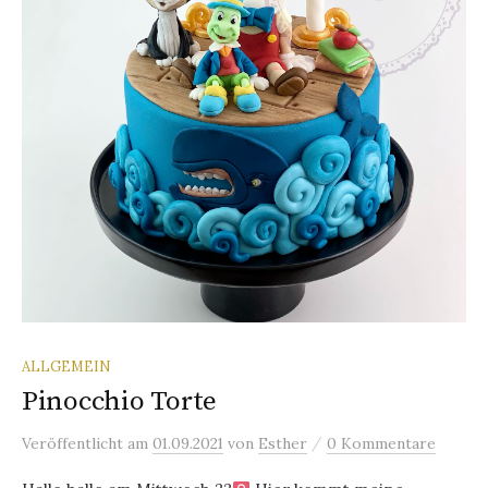
ALLGEMEIN
Pinocchio Torte
/
Veröffentlicht
am
01.09.2021
von
Esther
0 Kommentare