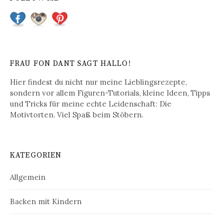
r
a
g
s
FRAU FON DANT SAGT HALLO!
-
Hier findest du nicht nur meine Lieblingsrezepte,
N
sondern vor allem Figuren-Tutorials, kleine Ideen, Tipps
und Tricks für meine echte Leidenschaft: Die
a
Motivtorten. Viel Spaß beim Stöbern.
v
i
KATEGORIEN
g
a
Allgemein
t
Backen mit Kindern
i