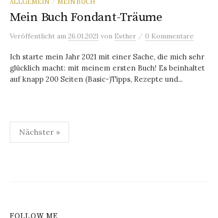
ALLGEMEIN
MEIN BUCH
/
Mein Buch Fondant-Träume
/
Veröffentlicht
am
26.01.2021
von
Esther
0 Kommentare
Ich starte mein Jahr 2021 mit einer Sache, die mich sehr
glücklich macht: mit meinem ersten Buch! Es beinhaltet
auf knapp 200 Seiten (Basic-)Tipps, Rezepte und...
Nächster »
B
e
i
t
FOLLOW ME