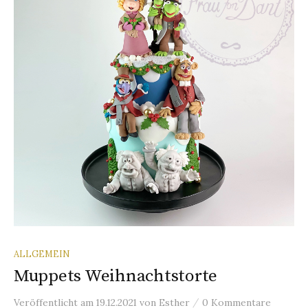
n
a
c
h
:
ALLGEMEIN
Muppets Weihnachtstorte
/
Veröffentlicht
am
19.12.2021
von
Esther
0 Kommentare