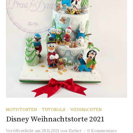
n
a
c
h
:
MOTIVTORTEN
TUTORIALS
WEIHNACHTEN
/
/
Disney Weihnachtstorte 2021
/
Veröffentlicht
am
28.11.2021
von
Esther
0 Kommentare