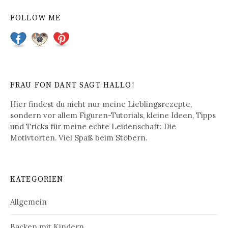
t
FOLLOW ME
r
a
g
s
FRAU FON DANT SAGT HALLO!
-
Hier findest du nicht nur meine Lieblingsrezepte,
N
sondern vor allem Figuren-Tutorials, kleine Ideen, Tipps
und Tricks für meine echte Leidenschaft: Die
a
Motivtorten. Viel Spaß beim Stöbern.
v
i
KATEGORIEN
g
a
Allgemein
t
Backen mit Kindern