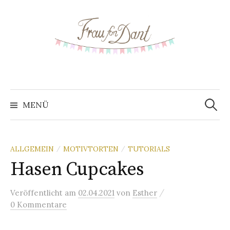
S
p
r
i
n
g
e
z
MENÜ
S
u
m
u
I
ALLGEMEIN
MOTIVTORTEN
TUTORIALS
/
/
n
Hasen Cupcakes
c
h
a
/
Veröffentlicht
am
02.04.2021
von
Esther
h
l
0 Kommentare
t
e