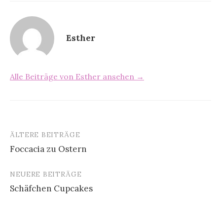
Esther
Alle Beiträge von Esther ansehen →
ÄLTERE BEITRÄGE
Foccacia zu Ostern
B
NEUERE BEITRÄGE
e
Schäfchen Cupcakes
i
t