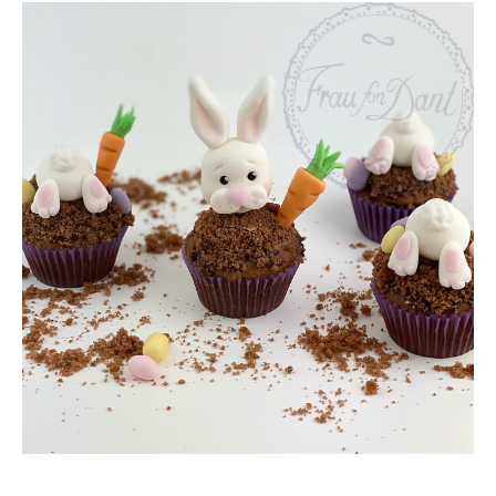
n
a
c
h
: