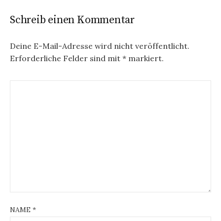
r
Schreib einen Kommentar
a
g
Deine E-Mail-Adresse wird nicht veröffentlicht.
Erforderliche Felder sind mit
*
markiert.
s
n
a
v
i
g
a
t
i
NAME
*
o