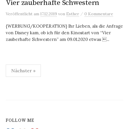
Vier zauberhafte Schwestern
/
Veröffentlicht
am
17.12.2019
von
Esther
0 Kommentare
{WERBUNG/KOOPERATION} Ihr Lieben, als die Anfrage
von Disney kam, ob ich für den Kinostart von “Vier
zauberhafte Schwestern” am 09.01.2020 etwas ...
Nächster »
B
e
i
t
FOLLOW ME
r