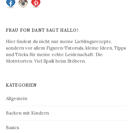
a
g
s
FRAU FON DANT SAGT HALLO!
-
Hier findest du nicht nur meine Lieblingsrezepte,
N
sondern vor allem Figuren-Tutorials, kleine Ideen, Tipps
und Tricks für meine echte Leidenschaft: Die
a
Motivtorten. Viel Spaß beim Stöbern.
v
i
KATEGORIEN
g
a
Allgemein
t
Backen mit Kindern
i
Basics
o