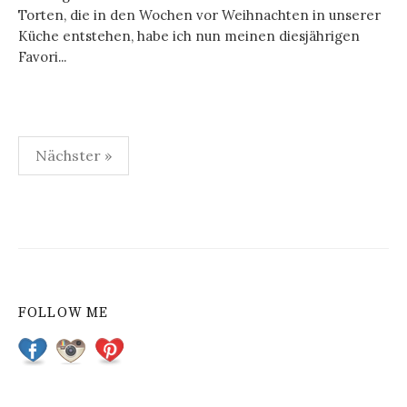
Torten, die in den Wochen vor Weihnachten in unserer
Küche entstehen, habe ich nun meinen diesjährigen
Favori...
Nächster »
B
e
i
t
FOLLOW ME
r
a
g