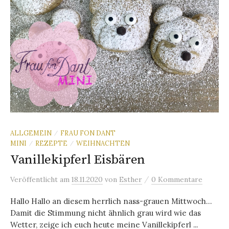
ALLGEMEIN
FRAU FON DANT
/
MINI
REZEPTE
WEIHNACHTEN
/
/
Vanillekipferl Eisbären
/
Veröffentlicht
am
18.11.2020
von
Esther
0 Kommentare
Hallo Hallo an diesem herrlich nass-grauen Mittwoch…
Damit die Stimmung nicht ähnlich grau wird wie das
Wetter, zeige ich euch heute meine Vanillekipferl ...