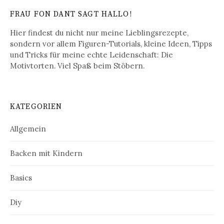
s
FRAU FON DANT SAGT HALLO!
-
Hier findest du nicht nur meine Lieblingsrezepte,
N
sondern vor allem Figuren-Tutorials, kleine Ideen, Tipps
und Tricks für meine echte Leidenschaft: Die
a
Motivtorten. Viel Spaß beim Stöbern.
v
i
KATEGORIEN
g
a
Allgemein
t
Backen mit Kindern
i
Basics
o
n
Diy