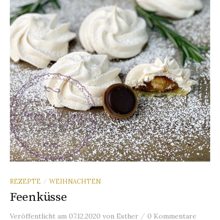
n
a
c
h
:
REZEPTE
WEIHNACHTEN
/
Feenküsse
/
Veröffentlicht
am
07.12.2020
von
Esther
0 Kommentare