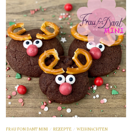
FRAU FON DANT MINI
REZEPTE
WEIHNACHTEN
/
/