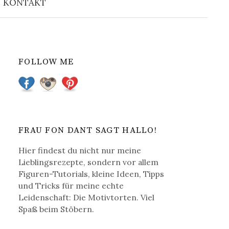
KONTAKT
u
c
FOLLOW ME
h
e
n
FRAU FON DANT SAGT HALLO!
Hier findest du nicht nur meine
a
Lieblingsrezepte, sondern vor allem
Figuren-Tutorials, kleine Ideen, Tipps
c
und Tricks für meine echte
Leidenschaft: Die Motivtorten. Viel
Spaß beim Stöbern.
h