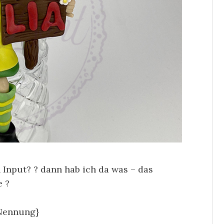
 Input? ? dann hab ich da was – das
e ?
Nennung}