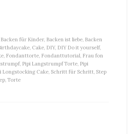
,
Backen für Kinder
,
Backen ist liebe
,
Backen
Birthdaycake
,
Cake
,
DIY
,
DIY Do it yourself
,
ke
,
Fondanttorte
,
Fondanttutorial
,
Frau fon
gstrumpf
,
Pipi Langstrumpf Torte
,
Pipi
pi Longstocking Cake
,
Schritt für Schritt
,
Step
tep
,
Torte