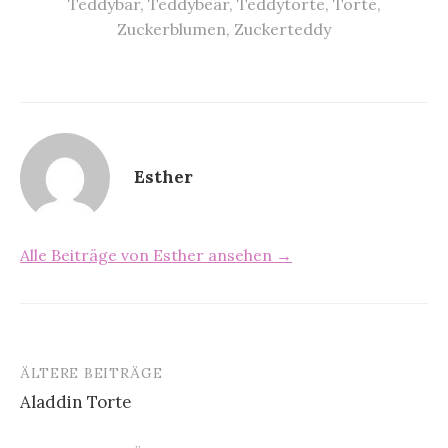
Teddybär
,
Teddybear
,
Teddytorte
,
Torte
,
Zuckerblumen
,
Zuckerteddy
Esther
Alle Beiträge von Esther ansehen →
ÄLTERE BEITRÄGE
Aladdin Torte
B