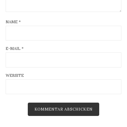
t
i
NAME
*
o
n
E-MAIL
*
WEBSITE