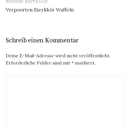
NEUERE BEITRÄGE
e
Verpoorten Eierlikör Waffeln
i
t
r
Schreib einen Kommentar
a
g
Deine E-Mail-Adresse wird nicht veröffentlicht.
Erforderliche Felder sind mit
*
markiert.
s
n
a
v
i
g
a