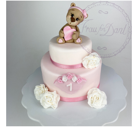
n
a
c
h
: