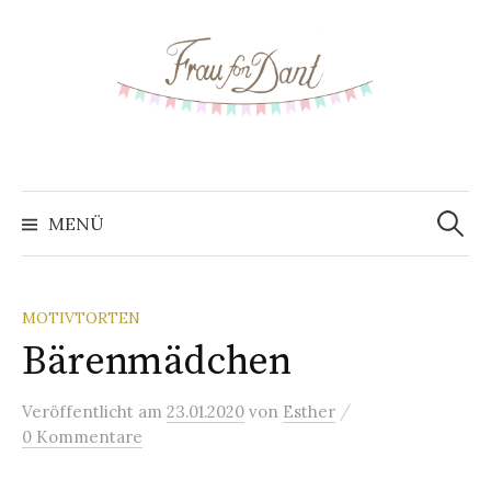
S
p
r
i
n
g
e
z
MENÜ
S
u
m
u
I
MOTIVTORTEN
n
Bärenmädchen
c
h
a
/
Veröffentlicht
am
23.01.2020
von
Esther
h
l
0 Kommentare
t
e