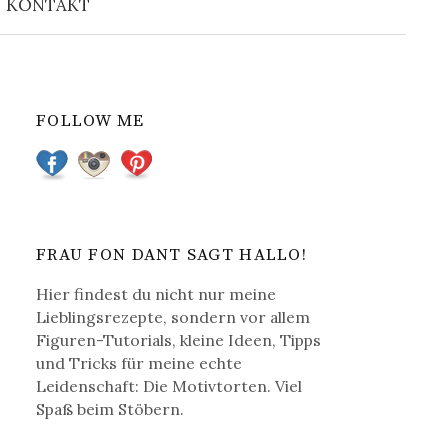
KONTAKT
u
c
FOLLOW ME
h
e
n
FRAU FON DANT SAGT HALLO!
Hier findest du nicht nur meine
a
Lieblingsrezepte, sondern vor allem
Figuren-Tutorials, kleine Ideen, Tipps
c
und Tricks für meine echte
Leidenschaft: Die Motivtorten. Viel
Spaß beim Stöbern.
h