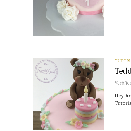
TUTORI
Tedd
Veröffe
Hey ihr
Tutori