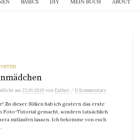
NEN
BASICS
DIY
MEIN BUCH
ABOUT
TORTEN
enmädchen
/
ntlicht
am
23.01.2020
von
Esther
0 Kommentare
hr! Zu dieser Süßen hab ich gestern das erste
n Foto-Tutorial gemacht, sondern tatsächlich
mera mitlaufen lassen. Ich bekomme von euch
.