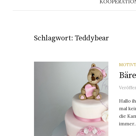
KOOPERATIO
Schlagwort: Teddybear
MOTIV
Bär
Veröffe
Hallo i
mal kei
die Ka
immer..