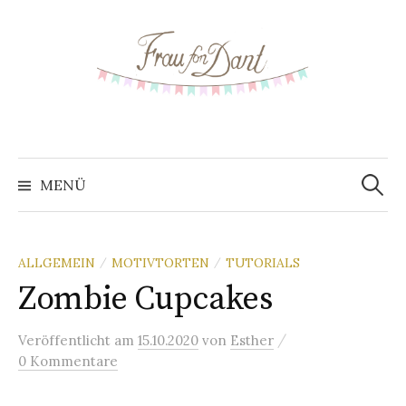
S
p
r
i
n
g
e
z
MENÜ
S
u
m
u
I
ALLGEMEIN
MOTIVTORTEN
TUTORIALS
/
/
n
Zombie Cupcakes
c
h
a
/
Veröffentlicht
am
15.10.2020
von
Esther
h
l
0 Kommentare
t
e