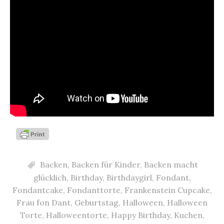
Backen
,
Backen für Kinder
,
Backen macht
glücklich
,
Birthday
,
Birthdaygirl
,
Fondant
,
Fondantcake
,
Fondanttorte
,
Frankenstein Cupcake
,
Frau fon Dant
,
Geburtstag
,
Halloween
,
Halloween
Torte
,
Halloweentorte
,
Happy Birthday
,
Kuchen
,