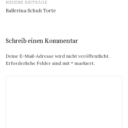
NEUERE BEITRÄGE
e
Ballerina Schuh Torte
i
t
r
Schreib einen Kommentar
a
g
Deine E-Mail-Adresse wird nicht veröffentlicht.
Erforderliche Felder sind mit
*
markiert.
s
n
a
v
i
g
a