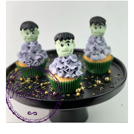
n
a
c
h
: