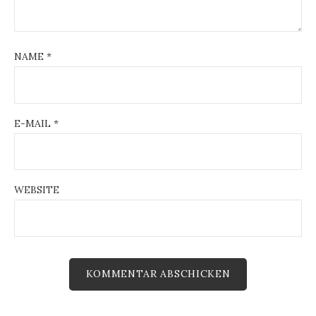
t
i
NAME
*
o
n
E-MAIL
*
WEBSITE