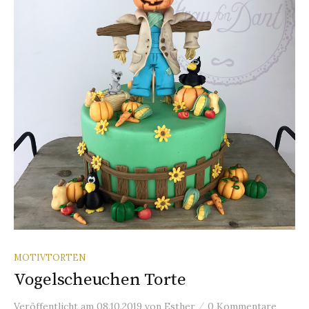
MOTIVTORTEN
Vogelscheuchen Torte
/
Veröffentlicht
am
08.10.2019
von
Esther
0 Kommentare