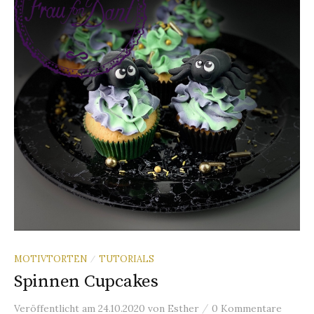
n
a
c
h
:
MOTIVTORTEN
TUTORIALS
/
Spinnen Cupcakes
/
Veröffentlicht
am
24.10.2020
von
Esther
0 Kommentare