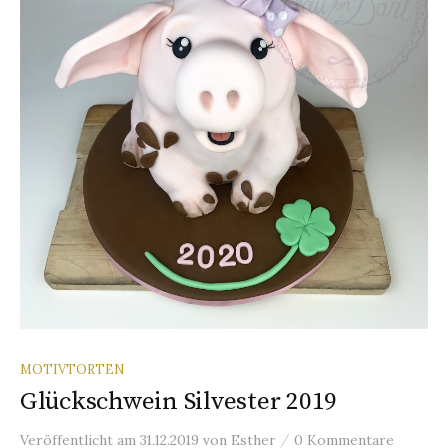
n
a
c
h
:
MOTIVTORTEN
Glückschwein Silvester 2019
/
Veröffentlicht
am
31.12.2019
von
Esther
0 Kommentare