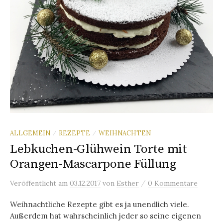
ALLGEMEIN
REZEPTE
WEIHNACHTEN
/
/
Lebkuchen-Glühwein Torte mit
Orangen-Mascarpone Füllung
/
Veröffentlicht
am
03.12.2017
von
Esther
0 Kommentare
Weihnachtliche Rezepte gibt es ja unendlich viele.
Außerdem hat wahrscheinlich jeder so seine eigenen