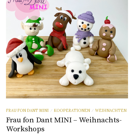
n
a
c
h
:
FRAU FON DANT MINI
KOOPERATIONEN
WEIHNACHTEN
/
/
Frau fon Dant MINI – Weihnachts-
Workshops