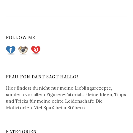
B
e
i
t
FOLLOW ME
r
a
g
s
FRAU FON DANT SAGT HALLO!
-
Hier findest du nicht nur meine Lieblingsrezepte,
N
sondern vor allem Figuren-Tutorials, kleine Ideen, Tipps
und Tricks für meine echte Leidenschaft: Die
a
Motivtorten. Viel Spaß beim Stöbern.
v
i
KATEGORIEN