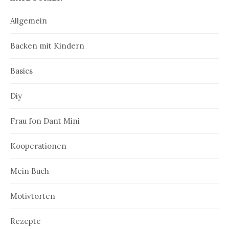
g
a
Allgemein
t
Backen mit Kindern
i
Basics
o
n
Diy
Frau fon Dant Mini
Kooperationen
Mein Buch
Motivtorten
Rezepte