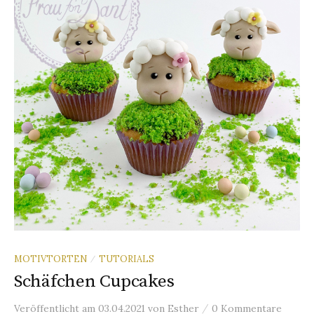
n
a
c
h
:
MOTIVTORTEN
TUTORIALS
/
Schäfchen Cupcakes
/
Veröffentlicht
am
03.04.2021
von
Esther
0 Kommentare