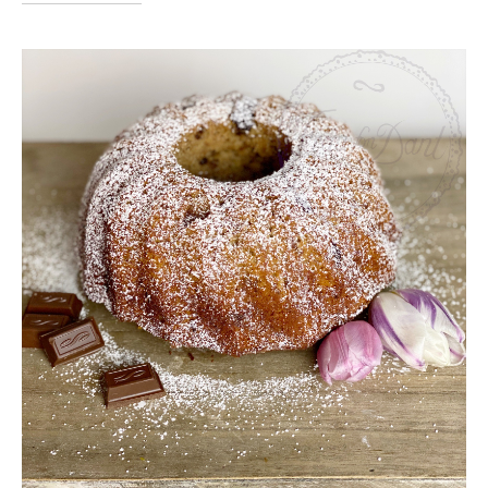
n
a
c
h
: