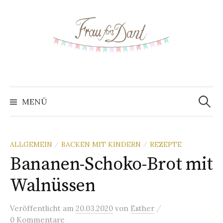
S
p
r
i
n
g
e
z
MENÜ
S
u
m
u
I
ALLGEMEIN
BACKEN MIT KINDERN
REZEPTE
/
/
n
Bananen-Schoko-Brot mit
c
h
Walnüssen
a
h
l
t
/
Veröffentlicht
am
20.03.2020
von
Esther
e
0 Kommentare