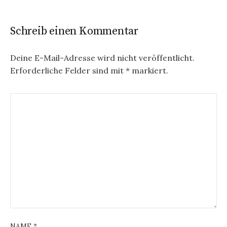
t
r
Schreib einen Kommentar
a
g
Deine E-Mail-Adresse wird nicht veröffentlicht.
Erforderliche Felder sind mit
*
markiert.
s
n
a
v
i
g
a
t
i
NAME
*