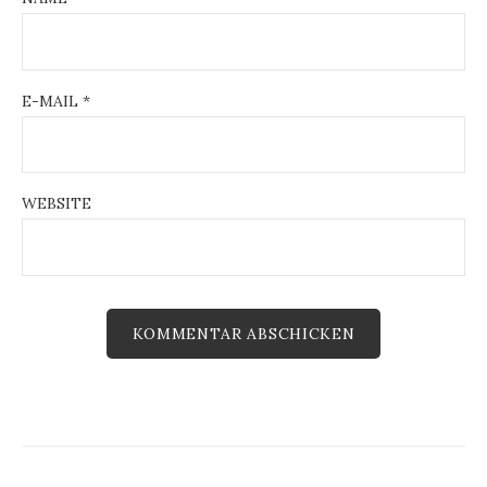
o
n
E-MAIL
*
WEBSITE