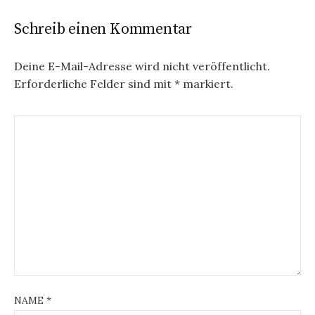
r
Schreib einen Kommentar
a
g
Deine E-Mail-Adresse wird nicht veröffentlicht.
Erforderliche Felder sind mit
*
markiert.
s
n
a
v
i
g
a
t
i
NAME
*
o