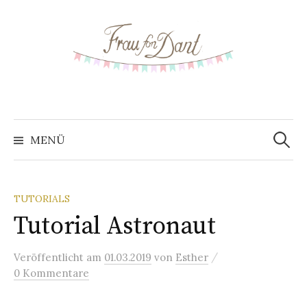
S
p
r
i
n
g
e
z
MENÜ
S
u
m
u
I
TUTORIALS
n
Tutorial Astronaut
c
h
a
/
Veröffentlicht
am
01.03.2019
von
Esther
h
l
0 Kommentare
t
e