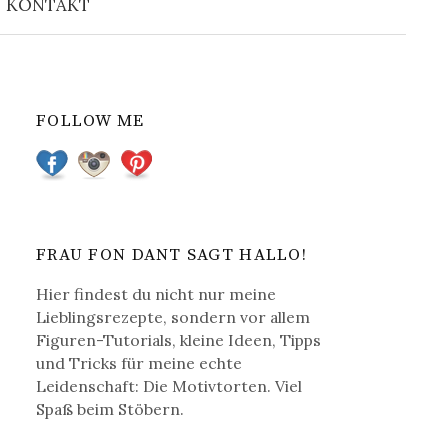
KONTAKT
u
c
FOLLOW ME
h
e
n
FRAU FON DANT SAGT HALLO!
Hier findest du nicht nur meine
a
Lieblingsrezepte, sondern vor allem
Figuren-Tutorials, kleine Ideen, Tipps
c
und Tricks für meine echte
Leidenschaft: Die Motivtorten. Viel
Spaß beim Stöbern.
h