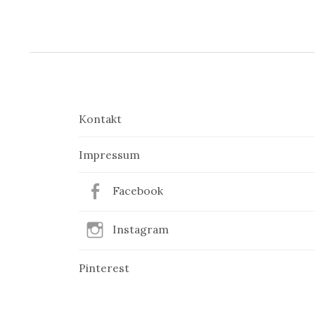
e
i
t
r
a
Kontakt
g
Impressum
s
Facebook
-
N
Instagram
a
Pinterest
v
i