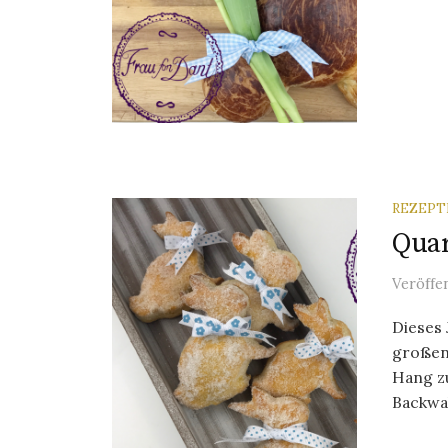
REZEPT
Quar
Veröffe
Dieses 
großen
Hang z
Backwah