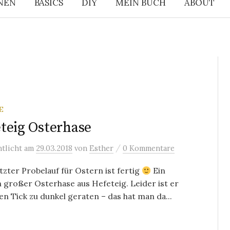
NEN
BASICS
DIY
MEIN BUCH
ABOUT
E
teig Osterhase
/
ntlicht
am
29.03.2018
von
Esther
0 Kommentare
tzter Probelauf für Ostern ist fertig
Ein
h großer Osterhase aus Hefeteig. Leider ist er
en Tick zu dunkel geraten – das hat man da...