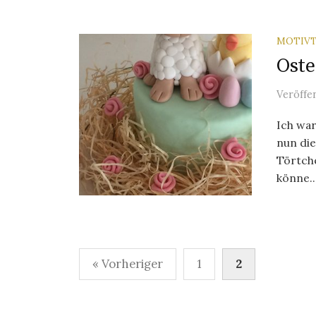
MOTIV
Oste
Veröffe
Ich wa
nun die
Törtche
könne..
« Vorheriger
1
2
B