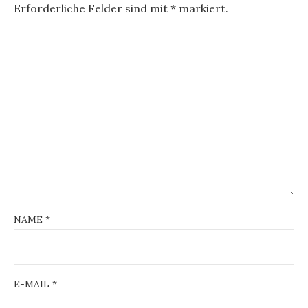
a
Erforderliche Felder sind mit
*
markiert.
g
s
n
a
v
i
g
a
t
NAME
*
i
o
E-MAIL
*
n