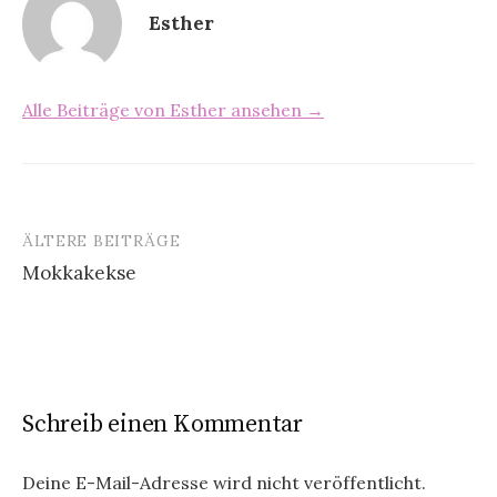
Esther
Alle Beiträge von Esther ansehen →
ÄLTERE BEITRÄGE
Mokkakekse
B
e
i
t
Schreib einen Kommentar
r
Deine E-Mail-Adresse wird nicht veröffentlicht.