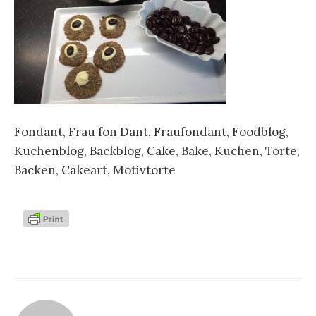
n
a
c
Fondant, Frau fon Dant, Fraufondant, Foodblog,
Kuchenblog, Backblog, Cake, Bake, Kuchen, Torte,
h
Backen, Cakeart, Motivtorte
: