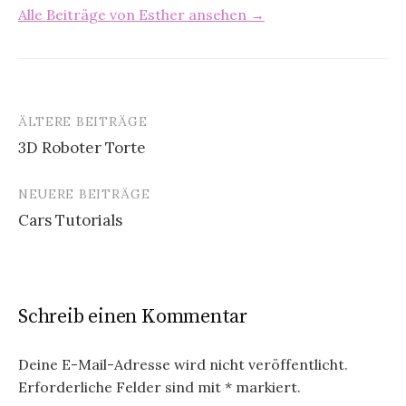
Alle Beiträge von Esther ansehen →
ÄLTERE BEITRÄGE
3D Roboter Torte
B
NEUERE BEITRÄGE
e
Cars Tutorials
i
t
r
Schreib einen Kommentar
a
g
Deine E-Mail-Adresse wird nicht veröffentlicht.
Erforderliche Felder sind mit
*
markiert.
s