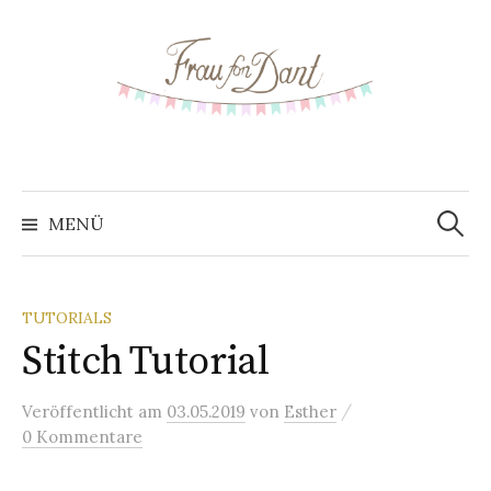
S
p
r
i
n
g
e
z
MENÜ
S
u
m
u
I
TUTORIALS
n
Stitch Tutorial
c
h
a
/
Veröffentlicht
am
03.05.2019
von
Esther
h
l
0 Kommentare
t
e