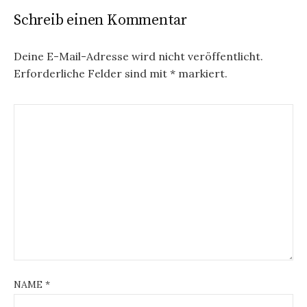
r
Schreib einen Kommentar
a
g
Deine E-Mail-Adresse wird nicht veröffentlicht.
Erforderliche Felder sind mit
*
markiert.
s
n
a
v
i
g
a
t
i
NAME
*
o