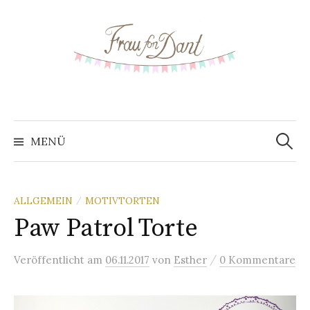
S
p
r
i
n
g
e
z
MENÜ
S
u
m
u
I
ALLGEMEIN
MOTIVTORTEN
/
n
Paw Patrol Torte
c
h
a
/
Veröffentlicht
am
06.11.2017
von
Esther
0 Kommentare
h
l
t
e