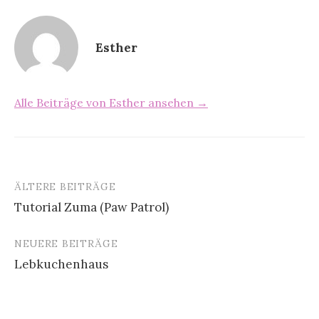
Esther
Alle Beiträge von Esther ansehen →
ÄLTERE BEITRÄGE
Tutorial Zuma (Paw Patrol)
B
NEUERE BEITRÄGE
e
Lebkuchenhaus
i
t