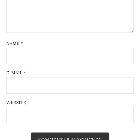
g
a
t
i
NAME
*
o
n
E-MAIL
*
WEBSITE