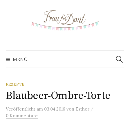
S
p
r
i
n
g
e
z
MENÜ
S
u
m
u
I
REZEPTE
n
Blaubeer-Ombre-Torte
c
h
a
/
Veröffentlicht
am
03.04.2016
von
Esther
h
l
0 Kommentare
t
e