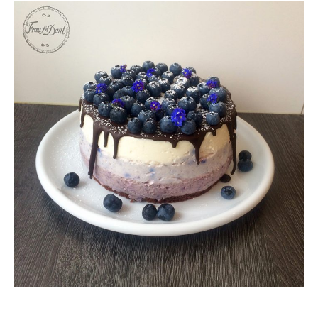
n
a
c
h
: