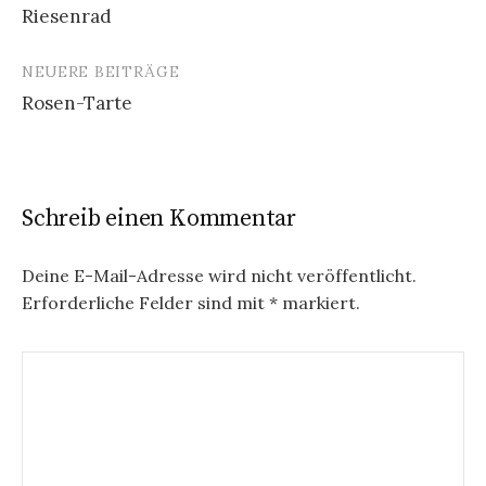
Riesenrad
B
NEUERE BEITRÄGE
e
Rosen-Tarte
i
t
r
Schreib einen Kommentar
a
g
Deine E-Mail-Adresse wird nicht veröffentlicht.
Erforderliche Felder sind mit
*
markiert.
s
n
a
v
i