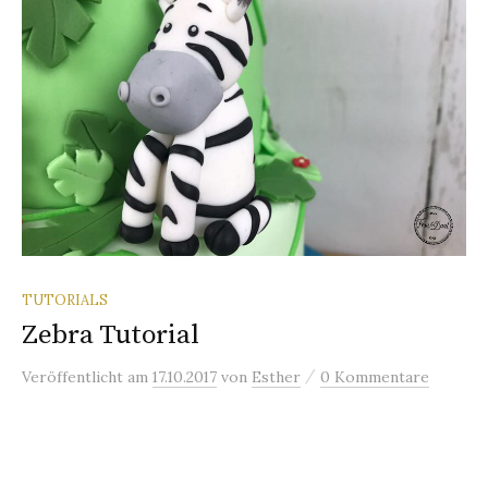
TUTORIALS
Zebra Tutorial
/
Veröffentlicht
am
17.10.2017
von
Esther
0 Kommentare