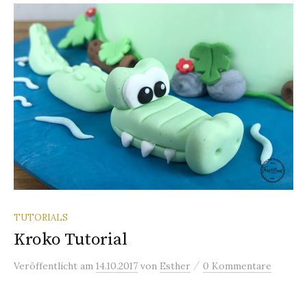
TUTORIALS
Kroko Tutorial
/
Veröffentlicht
am
14.10.2017
von
Esther
0 Kommentare