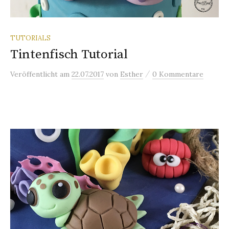
TUTORIALS
Tintenfisch Tutorial
/
Veröffentlicht
am
22.07.2017
von
Esther
0 Kommentare