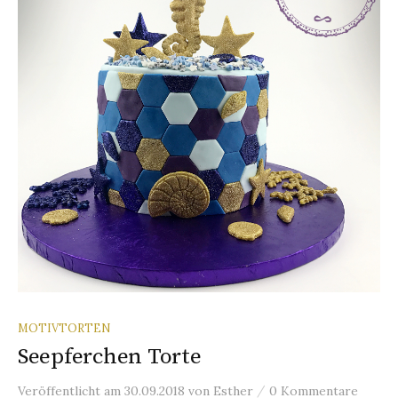
n
a
c
h
:
MOTIVTORTEN
Seepferchen Torte
/
Veröffentlicht
am
30.09.2018
von
Esther
0 Kommentare