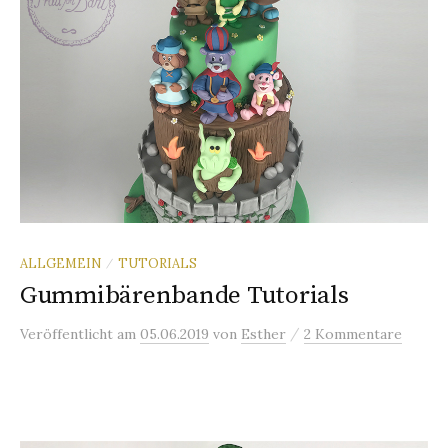
n
a
c
h
ALLGEMEIN
TUTORIALS
/
:
Gummibärenbande Tutorials
/
Veröffentlicht
am
05.06.2019
von
Esther
2 Kommentare